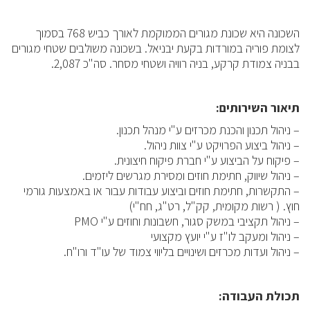
השכונה היא שכונת מגורים הממוקמת לאורך כביש 768 בסמוך
לצומת פוריה במורדות בקעת יבניאל. בשכונה משולבים שטחי מגורים
בבניה צמודת קרקע, בניה רוויה ושטחי מסחר. סה"כ 2,087.
תיאור השירותים:
– ניהול תכנון והכנת מכרזים ע"י מנהל תכנון.
– ניהול ביצוע הפרויקט ע"י צוות ניהול.
– פיקוח על הביצוע ע"י חברת פיקוח חיצונית.
– ניהול שיווק, חתימת חוזים ומסירת מגרשים ליזמים.
– התקשרות, חתימת חוזים וביצוע עבודות עבור או באמצעות גורמי
חוץ. ( רשות מקומית, קק"ל, רט"ג, חח"י)
– ניהול תקציבי במשק סגור, חשבונות וחוזים ע"י PMO
– ניהול ומעקב לו"ז ע"י יועץ מקצועי
– ניהול ועדות מכרזים ושינויים בליווי צמוד של עו"ד ורו"ח.
תכולת העבודה: