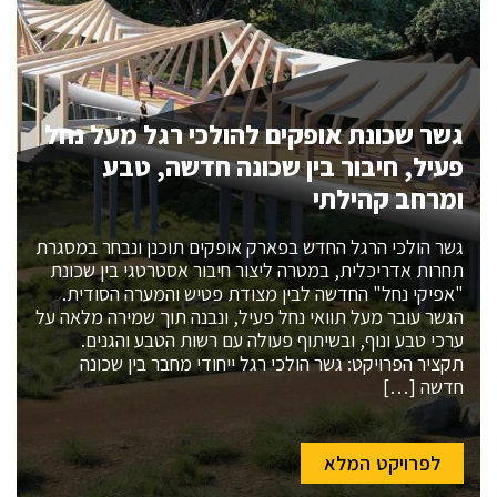
גשר שכונת אופקים להולכי רגל מעל נחל
פעיל, חיבור בין שכונה חדשה, טבע
ומרחב קהילתי
גשר הולכי הרגל החדש בפארק אופקים תוכנן ונבחר במסגרת
תחרות אדריכלית, במטרה ליצור חיבור אסטרטגי בין שכונת
"אפיקי נחל" החדשה לבין מצודת פטיש והמערה הסודית.
הגשר עובר מעל תוואי נחל פעיל, ונבנה תוך שמירה מלאה על
ערכי טבע ונוף, ובשיתוף פעולה עם רשות הטבע והגנים.
תקציר הפרויקט: גשר הולכי רגל ייחודי מחבר בין שכונה
חדשה […]
לפרויקט המלא