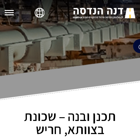
תכנן ובנה – שכונת
בצוותא, חריש