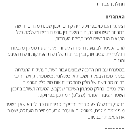
תחילת העבודות
האתגרים
האתגר המרכזי בפרויקט היה קידום תכנון שכונת מגורים חדשה
במרחב רגיש ומורכב, תוך תיאום בין גורמים רבים והשלמת כלל
התנאים הנדרשים לפני תחילת העבודות.
טרם הכניסה לביצוע נדרש היה לשחרר את השטח ממגוון מגבלות
רגולטוריות וסביבתיות, ובהן בדיקות של רשות העתיקות ורשות הטבע
והגנים.
במסגרת עבודות ההכנה שבוצעו עבור רשות העתיקות התגלתה
באתר מערה בעלת חשיבות ארכיאולוגית משמעותית, אשר חייבה
בחינה מחודשת של חלק מהתכנון ותיאום מול כלל הגורמים
הרלוונטיים. כחלק מפתרון השימור שנקבע, המערה תשולב בתכנון
השטח הציבורי הפתוח (שצ"פ) המתוכנן בפרויקט.
בנוסף, נדרש לבצע סקרים ובדיקות סביבתיות כדי לוודא שאין בשטח
מיני צומח מוגנים, גיאופיטים או ערכי טבע המחייבים העתקה, שימור
או התאמות תכנוניות.