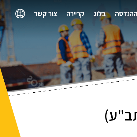
ההנדסה
בלוג
קריירה
צור קשר
(תב"ע)