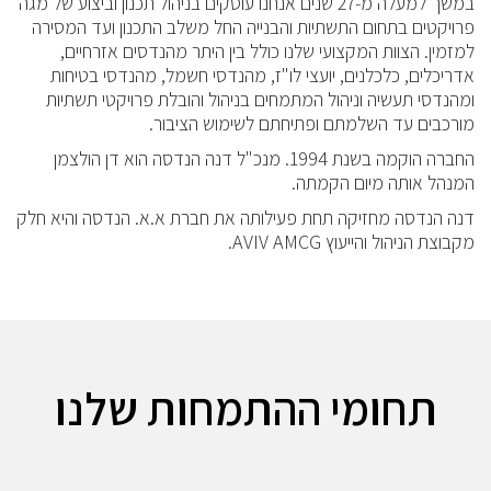
במשך למעלה מ-27 שנים אנחנו עוסקים בניהול תכנון וביצוע של מגה
פרויקטים בתחום התשתיות והבנייה החל משלב התכנון ועד המסירה
למזמין. הצוות המקצועי שלנו כולל בין היתר מהנדסים אזרחיים,
אדריכלים, כלכלנים, יועצי לו"ז, מהנדסי חשמל, מהנדסי בטיחות
ומהנדסי תעשיה וניהול המתמחים בניהול והובלת פרויקטי תשתיות
מורכבים עד השלמתם ופתיחתם לשימוש הציבור.
החברה הוקמה בשנת 1994. מנכ"ל דנה הנדסה הוא דן הולצמן
המנהל אותה מיום הקמתה.
דנה הנדסה מחזיקה תחת פעילותה את חברת א.א. הנדסה והיא חלק
מקבוצת הניהול והייעוץ AVIV AMCG.
תחומי ההתמחות שלנו